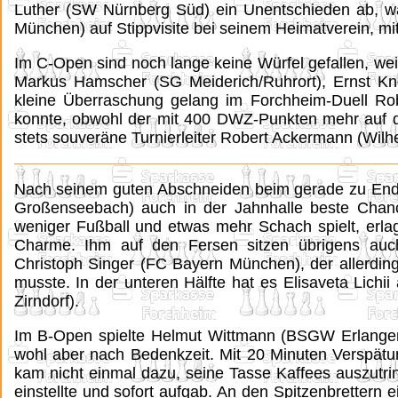
Luther (SW Nürnberg Süd) ein Unentschieden ab, 
München) auf Stippvisite bei seinem Heimatverein, mit
Im C-Open sind noch lange keine Würfel gefallen, weil
Markus Hamscher (SG Meiderich/Ruhrort), Ernst Kno
kleine Überraschung gelang im Forchheim-Duell Rob
konnte, obwohl der mit 400 DWZ-Punkten mehr auf de
stets souveräne Turnierleiter Robert Ackermann (Wilher
Nach seinem guten Abschneiden beim gerade zu End
Großenseebach) auch in der Jahnhalle beste Chan
weniger Fußball und etwas mehr Schach spielt, erla
Charme. Ihm auf den Fersen sitzen übrigens auc
Christoph Singer (FC Bayern München), der allerdi
musste. In der unteren Hälfte hat es Elisaveta Lich
Zirndorf).
Im B-Open spielte Helmut Wittmann (BSGW Erlangen)
wohl aber nach Bedenkzeit. Mit 20 Minuten Verspätun
kam nicht einmal dazu, seine Tasse Kaffees auszutri
einstellte und sofort aufgab. An den Spitzenbrettern