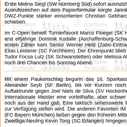
Erste Melina Siegl (SW Nürnberg Süd) sofort ausnutzt
Ausrufezeichen auf dem Papierformular sorgte Jann
DWZ-Punkte stärker einsortierten Christian Gebh
schieben.
Im C-Open behielt Turnierfavorit Marco Floegel (SK
erst elfjährige Dominik Kodalle (Aschaffenburg-Sch
ersten Zähler kam Senior Werner Held (Zabo-Eintra
Elias Leisterer (SC Forchheim). Der Ehrenpunkt bli
Tudor Focsa Lutz (SK Schwanstetten) oder Melissa Alb
noch drei Chancen bis Sonntag Abend.
Mit einem Paukenschlag begann das 16. Sparkass
Alexander Seyb (SF Berlin), bis vor Kurzem noch 
Auftaktrunde gegen Joel Niels de Silva (SV Hockenhei
Internationale Meister eine vorteilhafte, aber schw
noch aus der Hand gab. Eine taktisch sehenswerte P
zur Verfügung stellen wird. Die anderen Favoriten I
(FC Bayern München) ließen gegen den früheren Mitt
Zweitliga-Neuling Kevin Tong (SC Erlangen) hingegen