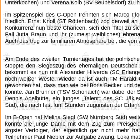
Unterkochen) und Verena Kolb (SV Seubelsdorf) zu ihr
Im Spitzenspiel des C-Open trennten sich Marco Fl
friedlich. Ernst Knoll (ST Röttenbach) zog derweil a
Konkurrenz nun beste Chancen, sich den Titel zu si
Fall Jutta Braun und ihr (zumeist weibliches) ehren
Auch das trug zur familiären Atmosphäre bei, die von
Am Ende des zweiten Turniertages hat der polnische
stoppte den Siegeszug des ehemaligen Deutschen
bekommt es nun mit Alexander Hilverda (SC Erlangen
noch weißer Weste. Wieder da ist auch FM Harald 
gewonnen hat, dass man wie bei Boris Becker und 
könnte. Jan Brunner (TSV Schönaich) war dabei der Sp
Dennis Adelhütte, ein junges „Talent“ des SC Jäkl
Süd), die nach fast fünf Stunden zugunsten der Erfah
Im B-Open hat Melina Siegl (SW Nürnberg Süd) weite
konnte die junge Dame mit dem Zug zum Preisgeld n
ärgster Verfolger, der eigentlich gar nicht mehr ha
Teilnehmer Paul Niebler zur Aufgabe zwang. Lokalmat