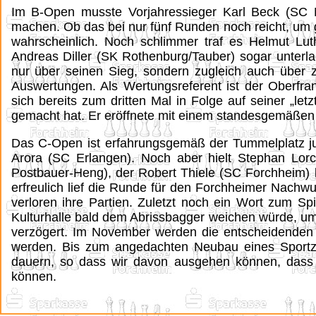
Im B-Open musste Vorjahressieger Karl Beck (SC 
machen. Ob das bei nur fünf Runden noch reicht, um 
wahrscheinlich. Noch schlimmer traf es Helmut Lu
Andreas Diller (SK Rothenburg/Tauber) sogar unterl
nur über seinen Sieg, sondern zugleich auch über 
Auswertungen. Als Wertungsreferent ist der Oberfra
sich bereits zum dritten Mal in Folge auf seiner „le
gemacht hat. Er eröffnete mit einem standesgemäßen 
Das C-Open ist erfahrungsgemäß der Tummelplatz juge
Arora (SC Erlangen). Noch aber hielt Stephan Lor
Postbauer-Heng), der Robert Thiele (SC Forchheim) b
erfreulich lief die Runde für den Forchheimer Nach
verloren ihre Partien. Zuletzt noch ein Wort zum Sp
Kulturhalle bald dem Abrissbagger weichen würde, um
verzögert. Im November werden die entscheidenden 
werden. Bis zum angedachten Neubau eines Sportz
dauern, so dass wir davon ausgehen können, dass 
können.