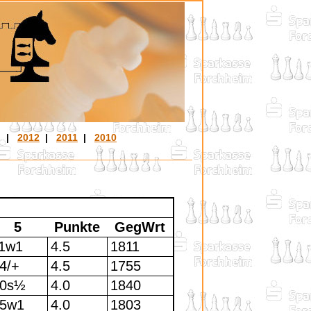
|
2012
|
2011
|
2010
5
Punkte
GegWrt
1w1
4.5
1811
4/+
4.5
1755
10s½
4.0
1840
5w1
4.0
1803