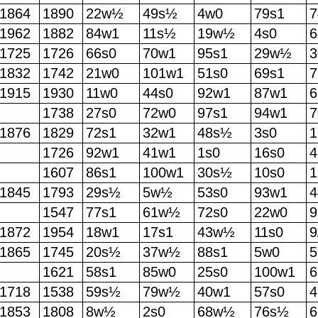
1864
1890
22w½
49s½
4w0
79s1
7
1962
1882
84w1
11s½
19w½
4s0
6
1725
1726
66s0
70w1
95s1
29w½
1832
1742
21w0
101w1
51s0
69s1
7
1915
1930
11w0
44s0
92w1
87w1
6
1738
27s0
72w0
97s1
94w1
7
1876
1829
72s1
32w1
48s½
3s0
1
1726
92w1
41w1
1s0
16s0
1607
86s1
100w1
30s½
10s0
1
1845
1793
29s½
5w½
53s0
93w1
1547
77s1
61w½
72s0
22w0
9
1872
1954
18w1
17s1
43w½
11s0
9
1865
1745
20s½
37w½
88s1
5w0
1621
58s1
85w0
25s0
100w1
1718
1538
59s½
79w½
40w1
57s0
1853
1808
8w½
2s0
68w½
76s½
6