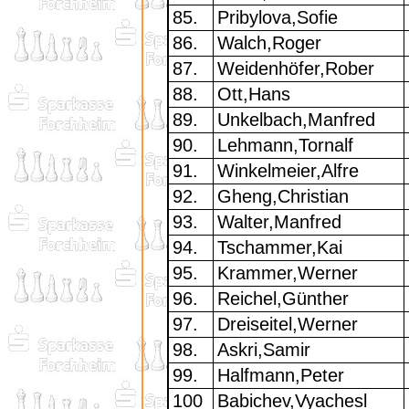
85.
Pribylova,Sofie
86.
Walch,Roger
87.
Weidenhöfer,Rober
88.
Ott,Hans
89.
Unkelbach,Manfred
90.
Lehmann,Tornalf
91.
Winkelmeier,Alfre
92.
Gheng,Christian
93.
Walter,Manfred
94.
Tschammer,Kai
95.
Krammer,Werner
96.
Reichel,Günther
97.
Dreiseitel,Werner
98.
Askri,Samir
99.
Halfmann,Peter
100
Babichev,Vyachesl