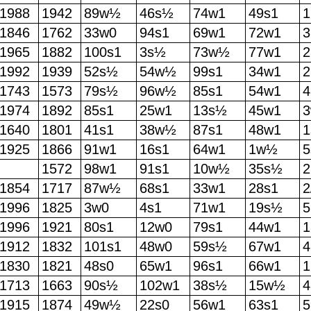
1988
1942
89w½
46s½
74w1
49s1
1
1846
1762
33w0
94s1
69w1
72w1
3
1965
1882
100s1
3s½
73w½
77w1
2
1992
1939
52s½
54w½
99s1
34w1
2
1743
1573
79s½
96w½
85s1
54w1
4
1974
1892
85s1
25w1
13s½
45w1
1640
1801
41s1
38w½
87s1
48w1
1
1925
1866
91w1
16s1
64w1
1w½
5
1572
98w1
91s1
10w½
35s½
1854
1717
87w½
68s1
33w1
28s1
2
1996
1825
3w0
4s1
71w1
19s½
5
1996
1921
80s1
12w0
79s1
44w1
1912
1832
101s1
48w0
59s½
67w1
4
1830
1821
48s0
65w1
96s1
66w1
1713
1663
90s½
102w1
38s½
15w½
4
1915
1874
49w½
22s0
56w1
63s1
5