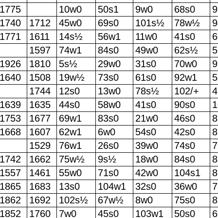
1775
10w0
50s1
9w0
68s0
9
1740
1712
45w0
69s0
101s½
78w½
9
1771
1611
14s½
56w1
11w0
41s0
6
1597
74w1
84s0
49w0
62s½
5
1926
1810
5s½
29w0
31s0
70w0
9
1640
1508
19w½
73s0
61s0
92w1
5
1744
12s0
13w0
78s½
102/+
4
1639
1635
44s0
58w0
41s0
90s0
1
1753
1677
69w1
83s0
21w0
46s0
8
1668
1607
62w1
6w0
54s0
42s0
8
1529
76w1
26s0
39w0
74s0
7
1742
1662
75w½
9s½
18w0
84s0
8
1557
1461
55w0
71s0
42w0
104s1
8
1865
1683
13s0
104w1
32s0
36w0
7
1862
1692
102s½
67w½
8w0
75s0
8
1852
1760
7w0
45s0
103w1
50s0
6