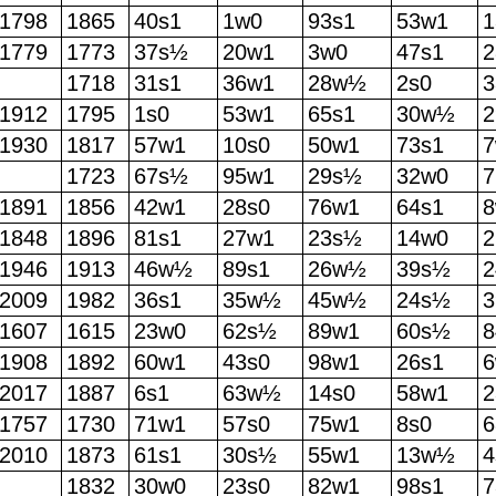
1798
1865
40s1
1w0
93s1
53w1
1779
1773
37s½
20w1
3w0
47s1
1718
31s1
36w1
28w½
2s0
1912
1795
1s0
53w1
65s1
30w½
1930
1817
57w1
10s0
50w1
73s1
7
1723
67s½
95w1
29s½
32w0
7
1891
1856
42w1
28s0
76w1
64s1
8
1848
1896
81s1
27w1
23s½
14w0
1946
1913
46w½
89s1
26w½
39s½
2009
1982
36s1
35w½
45w½
24s½
1607
1615
23w0
62s½
89w1
60s½
8
1908
1892
60w1
43s0
98w1
26s1
6
2017
1887
6s1
63w½
14s0
58w1
1757
1730
71w1
57s0
75w1
8s0
6
2010
1873
61s1
30s½
55w1
13w½
4
1832
30w0
23s0
82w1
98s1
7