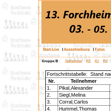
Start-Live
|
Ausschreibung
|
Fotos
Gruppe B
Teilnehmer
R1
R2
R3
Fortschrittstabelle: Stand n
Nr.
Teilnehmer
1.
Pikal,Alexander
2.
Siegl,Melina
3.
Corral,Carlos
4.
Hummel,Thomas