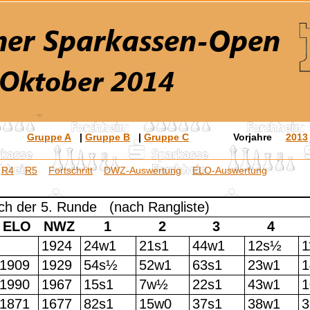
Gruppe A
|
Gruppe B
|
Gruppe C
Vorjahre
2013
R4
R5
Fortschritt
DWZ-Auswertung
ELO-Auswertung
ach der 5. Runde (nach Rangliste)
ELO
NWZ
1
2
3
4
1924
24w1
21s1
44w1
12s½
1
1909
1929
54s½
52w1
63s1
23w1
1
1990
1967
15s1
7w½
22s1
43w1
1871
1677
82s1
15w0
37s1
38w1
3