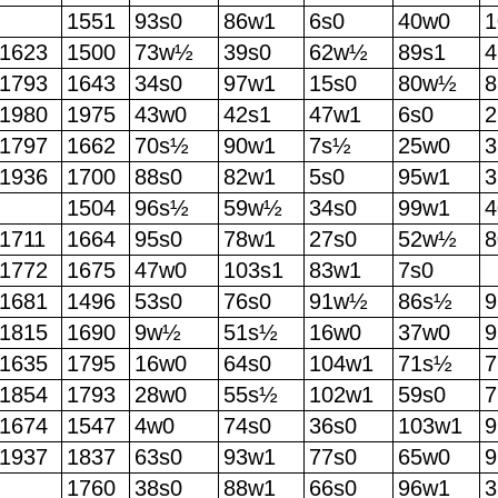
1551
93s0
86w1
6s0
40w0
1
1623
1500
73w½
39s0
62w½
89s1
4
1793
1643
34s0
97w1
15s0
80w½
1980
1975
43w0
42s1
47w1
6s0
2
1797
1662
70s½
90w1
7s½
25w0
3
1936
1700
88s0
82w1
5s0
95w1
3
1504
96s½
59w½
34s0
99w1
4
1711
1664
95s0
78w1
27s0
52w½
1772
1675
47w0
103s1
83w1
7s0
1681
1496
53s0
76s0
91w½
86s½
9
1815
1690
9w½
51s½
16w0
37w0
9
1635
1795
16w0
64s0
104w1
71s½
1854
1793
28w0
55s½
102w1
59s0
1674
1547
4w0
74s0
36s0
103w1
9
1937
1837
63s0
93w1
77s0
65w0
9
1760
38s0
88w1
66s0
96w1
3