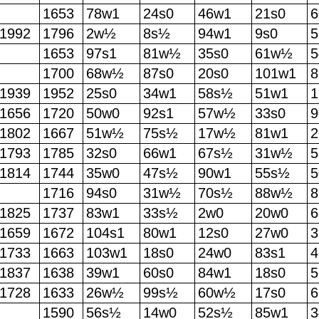
1653
78w1
24s0
46w1
21s0
1992
1796
2w½
8s½
94w1
9s0
1653
97s1
81w½
35s0
61w½
1700
68w½
87s0
20s0
101w1
8
1939
1952
25s0
34w1
58s½
51w1
1
1656
1720
50w0
92s1
57w½
33s0
9
1802
1667
51w½
75s½
17w½
81w1
2
1793
1785
32s0
66w1
67s½
31w½
1814
1744
35w0
47s½
90w1
55s½
1716
94s0
31w½
70s½
88w½
8
1825
1737
83w1
33s½
2w0
20w0
1659
1672
104s1
80w1
12s0
27w0
3
1733
1663
103w1
18s0
24w0
83s1
4
1837
1638
39w1
60s0
84w1
18s0
5
1728
1633
26w½
99s½
60w½
17s0
1590
56s½
14w0
52s½
85w1
3