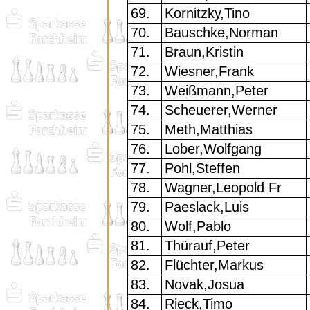
69.
Kornitzky,Tino
70.
Bauschke,Norman
71.
Braun,Kristin
72.
Wiesner,Frank
73.
Weißmann,Peter
74.
Scheuerer,Werner
75.
Meth,Matthias
76.
Lober,Wolfgang
77.
Pohl,Steffen
78.
Wagner,Leopold Fr
79.
Paeslack,Luis
80.
Wolf,Pablo
81.
Thürauf,Peter
82.
Flüchter,Markus
83.
Novak,Josua
84.
Rieck,Timo