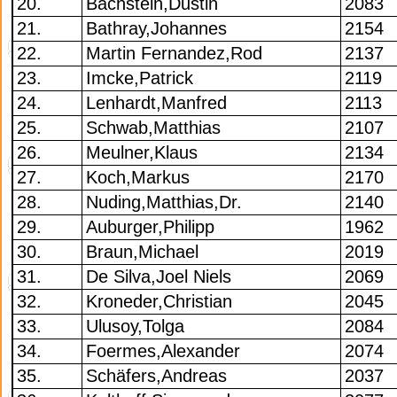
20.
Bachstein,Dustin
2083
21.
Bathray,Johannes
2154
22.
Martin Fernandez,Rod
2137
23.
Imcke,Patrick
2119
24.
Lenhardt,Manfred
2113
25.
Schwab,Matthias
2107
26.
Meulner,Klaus
2134
27.
Koch,Markus
2170
28.
Nuding,Matthias,Dr.
2140
29.
Auburger,Philipp
1962
30.
Braun,Michael
2019
31.
De Silva,Joel Niels
2069
32.
Kroneder,Christian
2045
33.
Ulusoy,Tolga
2084
34.
Foermes,Alexander
2074
35.
Schäfers,Andreas
2037