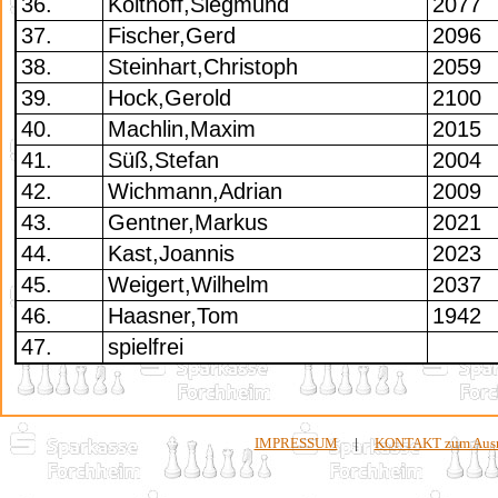
36.
Kolthoff,Siegmund
2077
37.
Fischer,Gerd
2096
38.
Steinhart,Christoph
2059
39.
Hock,Gerold
2100
40.
Machlin,Maxim
2015
41.
Süß,Stefan
2004
42.
Wichmann,Adrian
2009
43.
Gentner,Markus
2021
44.
Kast,Joannis
2023
45.
Weigert,Wilhelm
2037
46.
Haasner,Tom
1942
47.
spielfrei
IMPRESSUM
|
KONTAKT zum Ausri