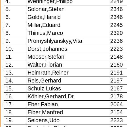
4.
Wenninger,Philipp
2249
5.
Solonar,Stefan
2346
6.
Golda,Harald
2346
7.
Miller,Eduard
2245
8.
Thinius,Marco
2320
9.
Promyshlyanskyy,Vita
2236
10.
Dorst,Johannes
2223
11.
Mooser,Stefan
2148
12.
Walter,Florian
2160
13.
Heimrath,Reiner
2191
14.
Reis,Gerhard
2197
15.
Schulz,Lukas
2167
16.
Köhler,Gerhard,Dr.
2178
17.
Eber,Fabian
2064
18.
Eiber,Manfred
2154
19.
Seidens,Udo
2233