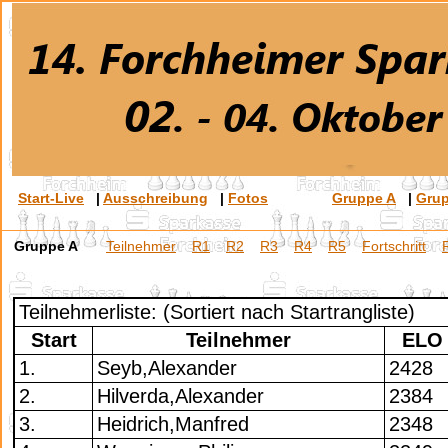
Start-Live
|
Ausschreibung
|
Fotos
Gruppe A
|
Gru
Gruppe A
Teilnehmer
R1
R2
R3
R4
R5
Fortschritt
Teilnehmerliste: (Sortiert nach Startrangliste)
Start
Teilnehmer
ELO
1.
Seyb,Alexander
2428
2.
Hilverda,Alexander
2384
3.
Heidrich,Manfred
2348