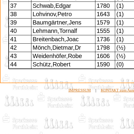
37
Schwab,Edgar
1780
(1)
38
Lohvinov,Petro
1643
(1)
39
Baumgärtner,Jens
1579
(1)
40
Lehmann,Tornalf
1555
(1)
41
Breitenbach,Joac
1736
(1)
42
Mönch,Dietmar,Dr
1798
(½)
43
Weidenhöfer,Robe
1606
(½)
44
Schütz,Robert
1590
(0)
IMPRESSUM
|
KONTAKT zum Ausri