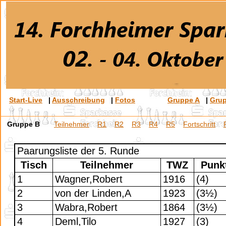
Start-Live
|
Ausschreibung
|
Fotos
Gruppe A
|
Gru
Gruppe B
Teilnehmer
R1
R2
R3
R4
R5
Fortschritt
Paarungsliste der 5. Runde
Tisch
Teilnehmer
TWZ
Punk
1
Wagner,Robert
1916
(4)
2
von der Linden,A
1923
(3½)
3
Wabra,Robert
1864
(3½)
4
Deml,Tilo
1927
(3)