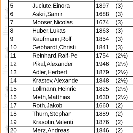
5
Juciute,Einora
1897
(3)
6
Askri,Samir
1688
(3)
7
Mooser,Nicolas
1674
(3)
8
Huber,Lukas
1863
(3)
9
Kaufmann,Rolf
1854
(3)
10
Gebhardt,Christi
1841
(3)
11
Reinhard,Ralf-Pe
1754
(2½)
12
Pikal,Alexander
1946
(2½)
13
Adler,Herbert
1879
(2½)
14
Krastev,Alexande
1848
(2½)
15
Löllmann,Heinric
1825
(2½)
16
Meth,Matthias
1630
(2½)
17
Roth,Jakob
1660
(2)
18
Thurn,Stephan
1889
(2)
19
Krasotin,Valenti
1876
(2)
20
Merz,Andreas
1846
(2)