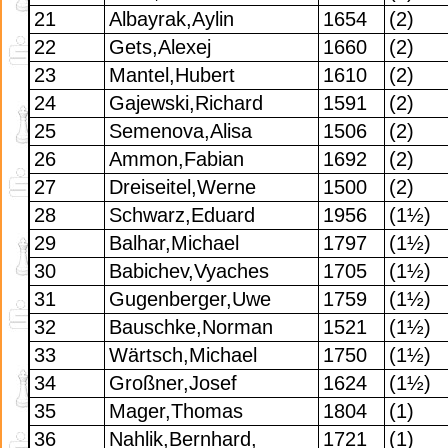
21
Albayrak,Aylin
1654
(2)
22
Gets,Alexej
1660
(2)
23
Mantel,Hubert
1610
(2)
24
Gajewski,Richard
1591
(2)
25
Semenova,Alisa
1506
(2)
26
Ammon,Fabian
1692
(2)
27
Dreiseitel,Werne
1500
(2)
28
Schwarz,Eduard
1956
(1½)
29
Balhar,Michael
1797
(1½)
30
Babichev,Vyaches
1705
(1½)
31
Gugenberger,Uwe
1759
(1½)
32
Bauschke,Norman
1521
(1½)
33
Wärtsch,Michael
1750
(1½)
34
Großner,Josef
1624
(1½)
35
Mager,Thomas
1804
(1)
36
Nahlik,Bernhard,
1721
(1)