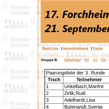
Start-Live
|
Ausschreibung
|
Fotos
Gruppe B
Teilnehmer
R1
R2
R3
Paarungsliste der 3. Runde
Tisch
Teilnehmer
1
Unkelbach,Manfre
2
Zirlik,Rudi
3
Adelhardt,Lisa
4
Butenandt,Svenja