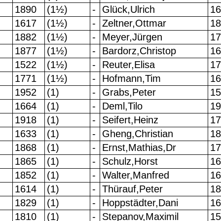
1890
(1½)
-
Glück,Ulrich
16
1617
(1½)
-
Zeltner,Ottmar
18
1882
(1½)
-
Meyer,Jürgen
17
1877
(1½)
-
Bardorz,Christop
16
1522
(1½)
-
Reuter,Elisa
17
1771
(1½)
-
Hofmann,Tim
16
1952
(1)
-
Grabs,Peter
15
1664
(1)
-
Deml,Tilo
19
1918
(1)
-
Seifert,Heinz
17
1633
(1)
-
Gheng,Christian
18
1868
(1)
-
Ernst,Mathias,Dr
17
1865
(1)
-
Schulz,Horst
16
1852
(1)
-
Walter,Manfred
16
1614
(1)
-
Thürauf,Peter
18
1829
(1)
-
Hoppstädter,Dani
16
1810
(1)
-
Stepanov,Maximil
15