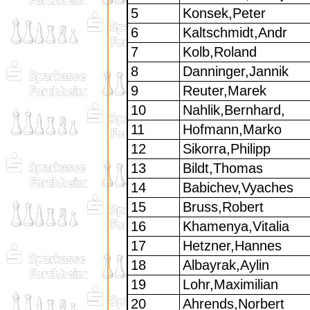
5
Konsek,Peter
6
Kaltschmidt,Andr
7
Kolb,Roland
8
Danninger,Jannik
9
Reuter,Marek
10
Nahlik,Bernhard,
11
Hofmann,Marko
12
Sikorra,Philipp
13
Bildt,Thomas
14
Babichev,Vyaches
15
Bruss,Robert
16
Khamenya,Vitalia
17
Hetzner,Hannes
18
Albayrak,Aylin
19
Lohr,Maximilian
20
Ahrends,Norbert