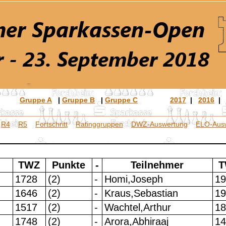
Gruppe A
|
Gruppe B
|
Gruppe C
2017
|
2016
R4
R5
Fortschritt
Ratinggruppen
DWZ-Auswertung
ELO-Aus
TWZ
Punkte
-
Teilnehmer
T
1728
(2)
-
Homi,Joseph
19
1646
(2)
-
Kraus,Sebastian
19
1517
(2)
-
Wachtel,Arthur
18
1748
(2)
-
Arora,Abhiraaj
14