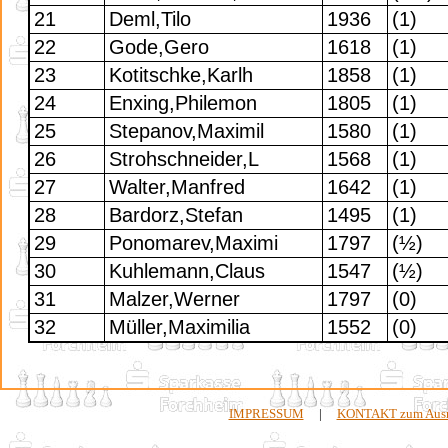
21
Deml,Tilo
1936
(1)
22
Gode,Gero
1618
(1)
23
Kotitschke,Karlh
1858
(1)
24
Enxing,Philemon
1805
(1)
25
Stepanov,Maximil
1580
(1)
26
Strohschneider,L
1568
(1)
27
Walter,Manfred
1642
(1)
28
Bardorz,Stefan
1495
(1)
29
Ponomarev,Maximi
1797
(½)
30
Kuhlemann,Claus
1547
(½)
31
Malzer,Werner
1797
(0)
32
Müller,Maximilia
1552
(0)
IMPRESSUM
|
KONTAKT zum Ausri