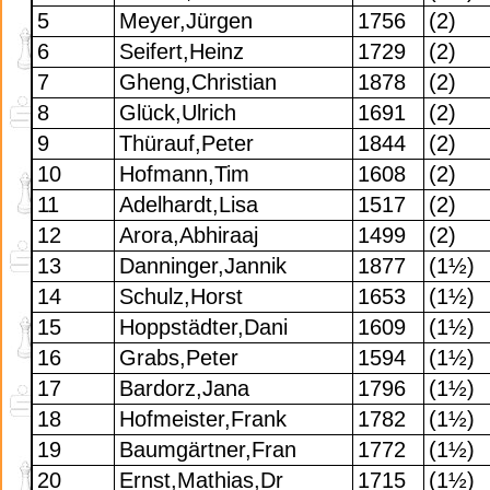
5
Meyer,Jürgen
1756
(2)
6
Seifert,Heinz
1729
(2)
7
Gheng,Christian
1878
(2)
8
Glück,Ulrich
1691
(2)
9
Thürauf,Peter
1844
(2)
10
Hofmann,Tim
1608
(2)
11
Adelhardt,Lisa
1517
(2)
12
Arora,Abhiraaj
1499
(2)
13
Danninger,Jannik
1877
(1½)
14
Schulz,Horst
1653
(1½)
15
Hoppstädter,Dani
1609
(1½)
16
Grabs,Peter
1594
(1½)
17
Bardorz,Jana
1796
(1½)
18
Hofmeister,Frank
1782
(1½)
19
Baumgärtner,Fran
1772
(1½)
20
Ernst,Mathias,Dr
1715
(1½)