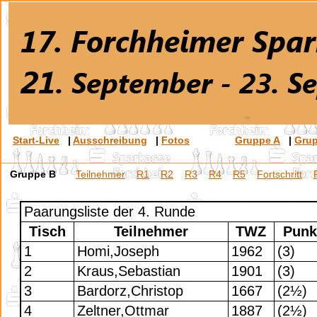
Start-Live
|
Ausschreibung
|
Fotos
Gruppe A
|
Gru
Gruppe B
Teilnehmer
R1
R2
R3
R4
R5
Fortschritt
Paarungsliste der 4. Runde
Tisch
Teilnehmer
TWZ
Punk
1
Homi,Joseph
1962
(3)
2
Kraus,Sebastian
1901
(3)
3
Bardorz,Christop
1667
(2½)
4
Zeltner,Ottmar
1887
(2½)